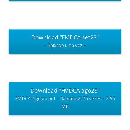
Download “FMDCA set23”
– Baixado uma vez –
Download “FMDCA ago23”
FMDCA-Agosto.pdf – Baixado 2276 vezes – 2,55
MB