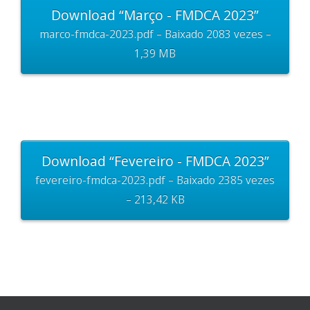
Download “Março - FMDCA 2023”
marco-fmdca-2023.pdf – Baixado 2083 vezes –
1,39 MB
Download “Fevereiro - FMDCA 2023”
fevereiro-fmdca-2023.pdf – Baixado 2385 vezes
– 213,42 KB